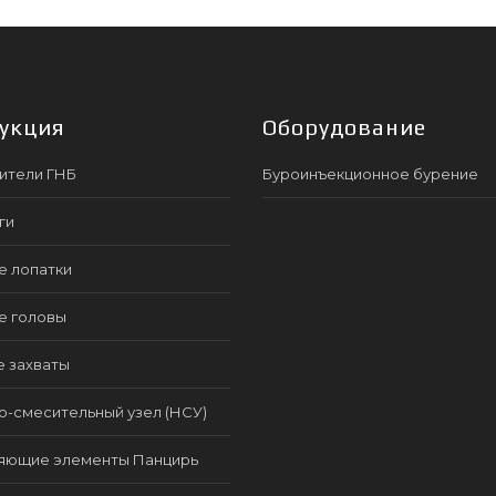
укция
Оборудование
ители ГНБ
Буроинъекционное бурение
ги
е лопатки
е головы
е захваты
-смесительный узел (НСУ)
яющие элементы Панцирь