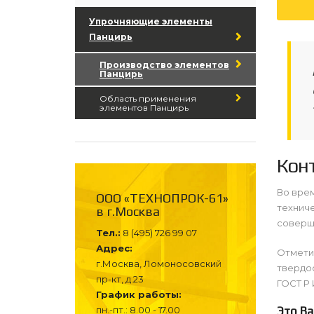
Упрочняющие элементы
Панцирь
Производство элементов
Панцирь
Область применения
элементов Панцирь
Кон
Во врем
ООО «ТЕХНОПРОК-61»
технич
в г.Москва
соверш
Тел.:
8 (495) 726 99 07
Адрес:
Отмети
г.Москва, Ломоносовский
твердо
пр-кт, д.23
ГОСТ Р 
График работы:
пн.-пт.: 8.00 - 17.00
Это Ва