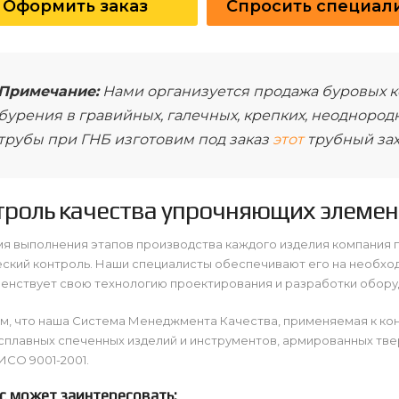
Оформить заказ
Спросить специал
Примечание:
Нами организуется продажа буровых к
бурения в гравийных, галечных, крепких, неоднород
трубы при ГНБ изготовим под заказ
этот
трубный зах
троль качества упрочняющих элемен
я выполнения этапов производства каждого изделия компания 
еский контроль. Наши специалисты обеспечивают его на необхо
енствует свою технологию проектирования и разработки обору
м, что наша Система Менеджмента Качества, применяемая к ко
сплавных спеченных изделий и инструментов, армированных тв
ИСО 9001-2001.
с может заинтересовать: