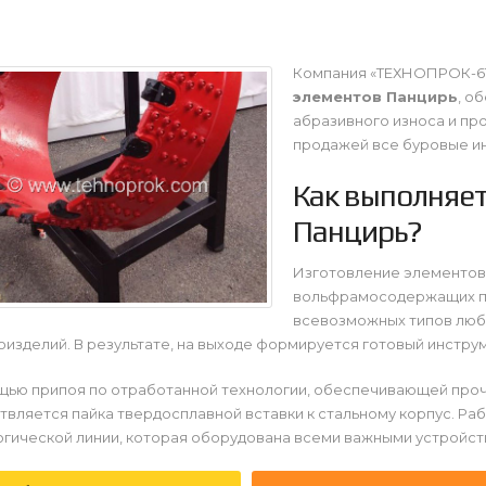
Компания «ТЕХНОПРОК-61
элементов Панцирь
, о
абразивного износа и пр
продажей все буровые ин
Как выполняет
Панцирь?
Изготовление элементов
вольфрамосодержащих пр
всевозможных типов люб
изделий. В результате, на выходе формируется готовый инстру
щью припоя по отработанной технологии, обеспечивающей проч
вляется пайка твердосплавной вставки к стальному корпус. Ра
огической линии, которая оборудована всеми важными устройс