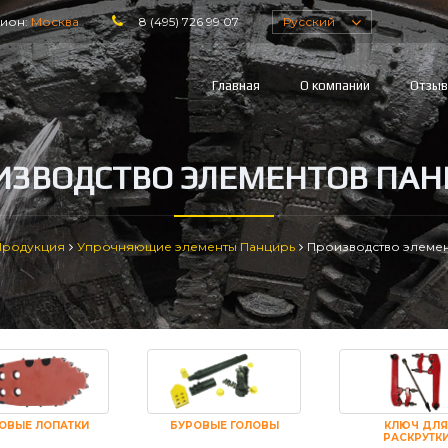
гион:
Москва
8 (495) 726 99 07
Русский
Главная
О компании
Отзы
ИЗВОДСТВО ЭЛЕМЕНТОВ ПАН
Продукция
Упрочняющие элементы Панцирь
Производство элемен
ОВЫЕ ЛОПАТКИ
БУРОВЫЕ ГОЛОВЫ
КЛЮЧ ДЛЯ
РАСКРУТК