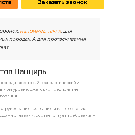
иста
Заказать звонок
оронок,
например таких
, для
ных породах. А для протаскивания
ват.
тов Панцирь
проводит жестокий технологический и
димом уровне. Ежегодно предприятие
дования.
нструированию, созданию и изготовлению
ердыми сплавами, соответствует требованиям