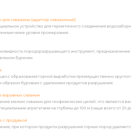
 для скважины (адаптер скважинный)
ециальное устройство для герметичного соединения водозаборн
енным ниже уровня промерзания.
зновидность породоразрушающего инструмент, предназначение 
ельном бурении.
е
оцесс образования горной выработки преимущественно круглог
м образом буровым с удалением продуктов разрушения.
е взрывных скважин
ение мелких скважин для геофизических целей, что является в
пециальными агрегатами на глубины до 100 м (чаще всего от 20 до
е с продувкой
ение, при котором продукты разрушения горных пород удаляютс