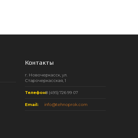
Контакты
г. Новочеркасск, ул.
Старочеркасская, 1
Телефон:
8 (495) 726 99 07
Email:
info@tehnoprok.com