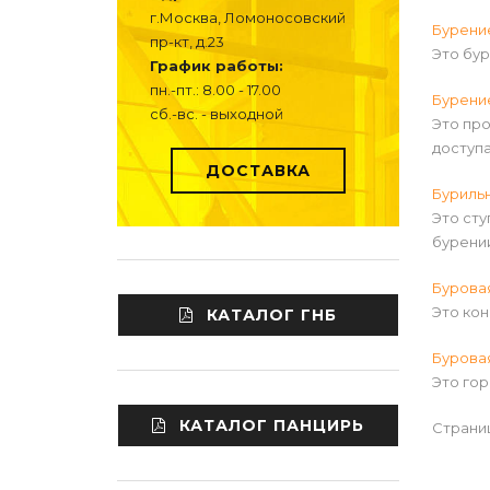
г.Москва, Ломоносовский
Бурени
пр-кт, д.23
Это бу
График работы:
пн.-пт.: 8.00 - 17.00
Бурени
сб.-вс. - выходной
Это пр
доступа
ДОСТАВКА
Буриль
Это ст
бурении
Бурова
Это кон
КАТАЛОГ ГНБ
Бурова
Это гор
КАТАЛОГ ПАНЦИРЬ
Страни