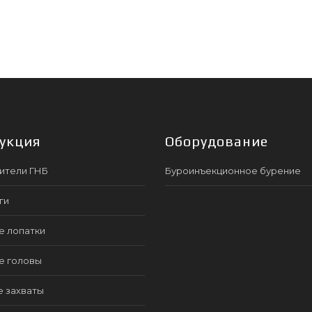
укция
Оборудование
ители ГНБ
Буроинъекционное бурение
ги
е лопатки
е головы
е захваты