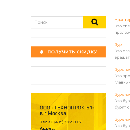
Адаптер
Это сп
пролож
Бур
Это ра
ПОЛУЧИТЬ СКИДКУ
вращат
Бурени
Это пр
главны
Бурени
Это бур
ООО «ТЕХНОПРОК-61»
бурят с
в г.Москва
Бурени
Тел.:
8 (495) 726 99 07
Это бур
Адрес: