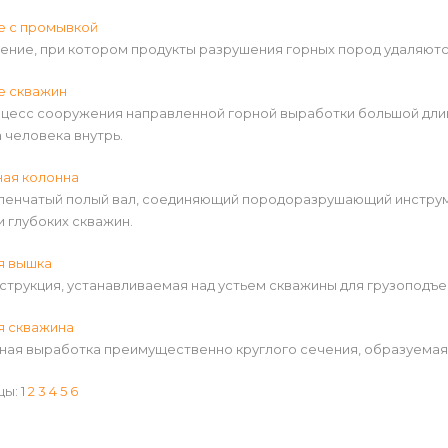
е с промывкой
рение, при котором продукты разрушения горных пород удаляют
е скважин
оцесс сооружения направленной горной выработки большой длин
 человека внутрь.
ная колонна
упенчатый полый вал, соединяющий породоразрушающий инструм
 глубоких скважин.
я вышка
струкция, устанавливаемая над устьем скважины для грузоподъ
я скважина
ная выработка преимущественно круглого сечения, образуемая 
цы:
1
2
3
4
5
6