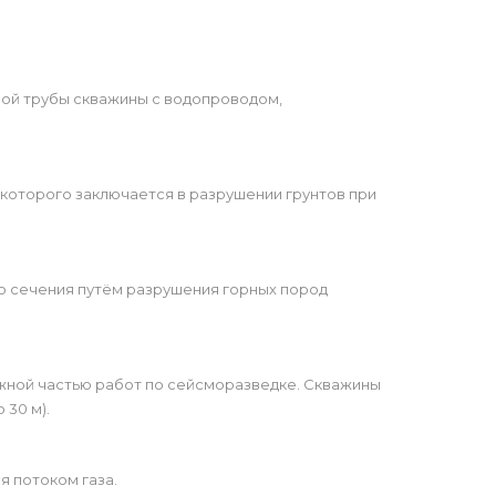
ой трубы скважины с водопроводом,
которого заключается в разрушении грунтов при
о сечения путём разрушения горных пород
ажной частью работ по сейсморазведке. Скважины
 30 м).
я потоком газа.