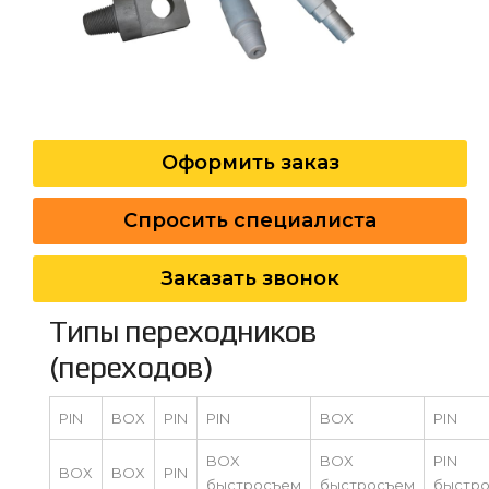
Оформить заказ
Спросить специалиста
Заказать звонок
Типы переходников
(переходов)
PIN
BOX
PIN
PIN
BOX
PIN
BOX
BOX
PIN
BOX
BOX
PIN
быстросъем
быстросъем
быстр