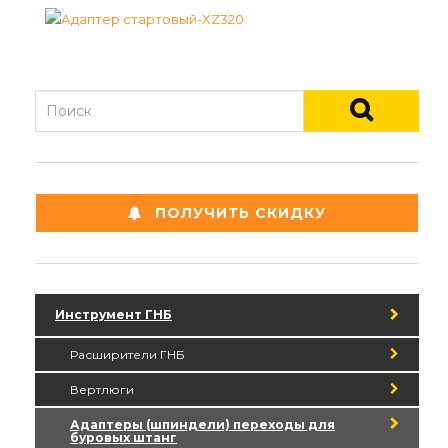
ПОЛУЧИТЬ СКИДКУ
Инструмент ГНБ
Расширители ГНБ
Вертлюги
Адаптеры (шпиндели) переходы для
буровых штанг